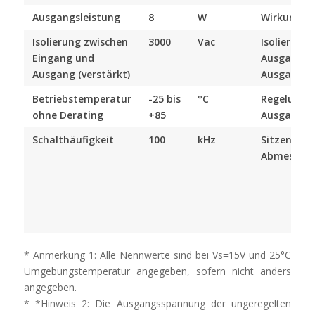
Ausgangsleistung
8
W
Wirkungsg
Isolierung zwischen
3000
Vac
Isolierung 
Eingang und
Ausgang z
Ausgang (verstärkt)
Ausgang
Betriebstemperatur
-25 bis
°C
Regelung 
ohne Derating
+85
Ausgangs
Schalthäufigkeit
100
kHz
Sitzend
Abmessun
* Anmerkung 1: Alle Nennwerte sind bei Vs=15V und 25°C
Umgebungstemperatur angegeben, sofern nicht anders
angegeben.
* *Hinweis 2: Die Ausgangsspannung der ungeregelten