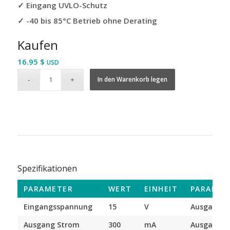
✓ Eingang UVLO-Schutz
✓ -40 bis 85°C Betrieb ohne Derating
Kaufen
16.95
$
USD
In den Warenkorb legen
Spezifikationen
PARAMETER
WERT
EINHEIT
PARAMET
Eingangsspannung
15
V
Ausgangs
Ausgang Strom
300
mA
Ausgangsk