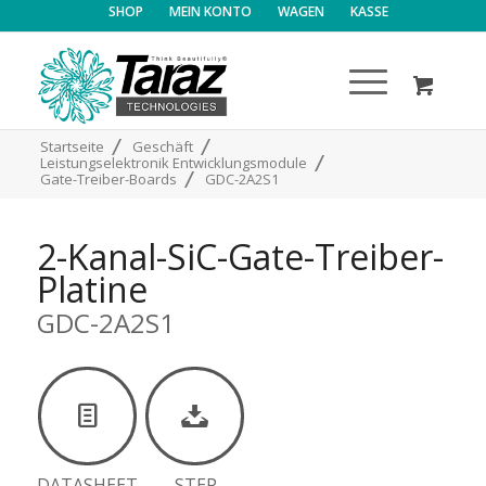
SHOP
MEIN KONTO
WAGEN
KASSE
/
/
Startseite
Geschäft
/
Leistungselektronik Entwicklungsmodule
/
Gate-Treiber-Boards
GDC-2A2S1
2-Kanal-SiC-Gate-Treiber-
Platine
GDC-2A2S1
DATASHEET
.STEP