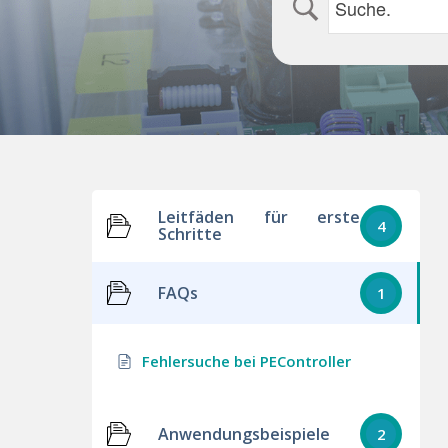
Leitfäden für erste
4
Schritte
FAQs
1
Fehlersuche bei PEController
Anwendungsbeispiele
2