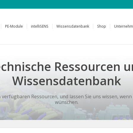
PE-Module
intelliSENS
Wissensdatenbank
Shop
Unterneh
chnische Ressourcen 
Wissensdatenbank
n verfügbaren Ressourcen, und lassen Sie uns wissen, wenn
wünschen.