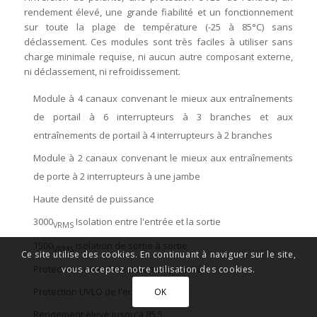
rendement élevé, une grande fiabilité et un fonctionnement
sur toute la plage de température (-25 à 85°C) sans
déclassement. Ces modules sont très faciles à utiliser sans
charge minimale requise, ni aucun autre composant externe,
ni déclassement, ni refroidissement.
Module à 4 canaux convenant le mieux aux entraînements
de portail à 6 interrupteurs à 3 branches et aux
entraînements de portail à 4 interrupteurs à 2 branches
Module à 2 canaux convenant le mieux aux entraînements
de porte à 2 interrupteurs à une jambe
Haute densité de puissance
3000
Isolation entre l'entrée et la sortie
VRMS
1500
Isolation de sortie à sortie
VRMS
Ce site utilise des cookies. En continuant à naviguer sur le site,
Protection contre l'inversion de polarité
vous acceptez notre utilisation des cookies.
Protection UVLO de l'entrée
OK
Rendement élevé jusqu'à 85,5