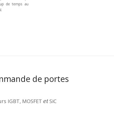
oup de temps au
l.
ommande de portes
et
urs IGBT, MOSFET
SiC