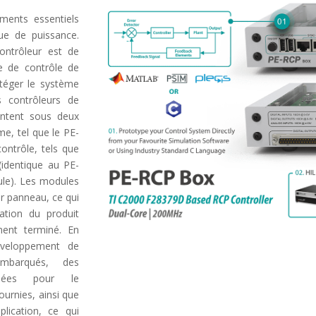
ments essentiels
ue de puissance.
contrôleur est de
 de contrôle de
téger le système
s contrôleurs de
entent sous deux
e, tel que le PE-
ontrôle, tels que
(identique au PE-
le). Les modules
r panneau, ce qui
ration du produit
ment terminé. En
éveloppement de
mbarqués, des
quées pour le
urnies, ainsi que
lication, ce qui