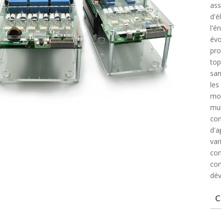
ass
d'é
l'
évo
pr
top
san
les
mo
mu
co
d'a
var
con
co
dé
C